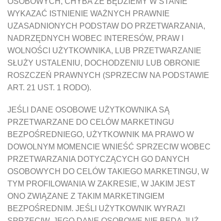
OSOBOWYCH, CHYBA ŻE BĘDZIEMY W STANIE
WYKAZAĆ ISTNIENIE WAŻNYCH PRAWNIE
UZASADNIONYCH PODSTAW DO PRZETWARZANIA,
NADRZĘDNYCH WOBEC INTERESÓW, PRAW I
WOLNOŚCI UŻYTKOWNIKA, LUB PRZETWARZANIE
SŁUŻY USTALENIU, DOCHODZENIU LUB OBRONIE
ROSZCZEŃ PRAWNYCH (SPRZECIW NA PODSTAWIE
ART. 21 UST. 1 RODO).
JEŚLI DANE OSOBOWE UŻYTKOWNIKA SĄ
PRZETWARZANE DO CELÓW MARKETINGU
BEZPOŚREDNIEGO, UŻYTKOWNIK MA PRAWO W
DOWOLNYM MOMENCIE WNIEŚĆ SPRZECIW WOBEC
PRZETWARZANIA DOTYCZĄCYCH GO DANYCH
OSOBOWYCH DO CELÓW TAKIEGO MARKETINGU, W
TYM PROFILOWANIA W ZAKRESIE, W JAKIM JEST
ONO ZWIĄZANE Z TAKIM MARKETINGIEM
BEZPOŚREDNIM. JEŚLI UŻYTKOWNIK WYRAZI
SPRZECIW, JEGO DANE OSOBOWE NIE BĘDĄ JUŻ