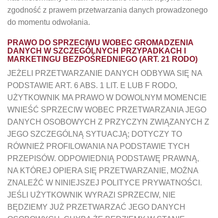
zgodność z prawem przetwarzania danych prowadzonego
do momentu odwołania.
PRAWO DO SPRZECIWU WOBEC GROMADZENIA
DANYCH W SZCZEGÓLNYCH PRZYPADKACH I
MARKETINGU BEZPOŚREDNIEGO (ART. 21 RODO)
JEŻELI PRZETWARZANIE DANYCH ODBYWA SIĘ NA
PODSTAWIE ART. 6 ABS. 1 LIT. E LUB F RODO,
UŻYTKOWNIK MA PRAWO W DOWOLNYM MOMENCIE
WNIEŚĆ SPRZECIW WOBEC PRZETWARZANIA JEGO
DANYCH OSOBOWYCH Z PRZYCZYN ZWIĄZANYCH Z
JEGO SZCZEGÓLNĄ SYTUACJĄ; DOTYCZY TO
RÓWNIEŻ PROFILOWANIA NA PODSTAWIE TYCH
PRZEPISÓW. ODPOWIEDNIĄ PODSTAWĘ PRAWNĄ,
NA KTÓREJ OPIERA SIĘ PRZETWARZANIE, MOŻNA
ZNALEŹĆ W NINIEJSZEJ POLITYCE PRYWATNOŚCI.
JEŚLI UŻYTKOWNIK WYRAZI SPRZECIW, NIE
BĘDZIEMY JUŻ PRZETWARZAĆ JEGO DANYCH