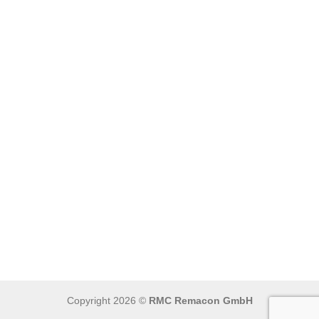
BRANDSCHUTZ
SCHMIER­MITTEL­­INDUSTRIE
Copyright 2026 ©
RMC Remacon GmbH