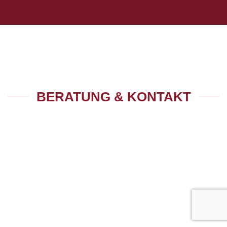
BERATUNG & KONTAKT
HABEN SIE FRAGEN ODER BENÖTIGEN SIE EINE
BERATUNG?
Rufen Sie uns an oder schreiben Sie uns über unser
Kontaktformular.
RMC Remacon GmbH