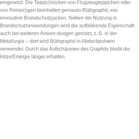
eingesetzt. Die Teppichrücken von Flugzeugteppichen oder
von Reisezügen beinhalten genauso Blähgraphit, wie
innovative Brandschutzjacken. Neben der Nutzung in
Brandschutzanwendungen wird die aufblähende Eigenschaft
auch bei weiteren Anwen-dungen genutzt, z. B. in der
Metallurgie – dort wird Blähgraphit in Abdeckpulvern
verwendet. Durch das Aufschäumen des Graphits bleibt die
Hitze/Energie länger erhalten.
VORTEILE VON RMC
LANGJÄHRIGE PARTNERSCHAFTEN
Durch unsere langjährigen Partnerschaften profitieren wir
von stetigen Weiterentwicklungen, bekannten Produktions-
prozessen und einer funktionierenden Logistik.