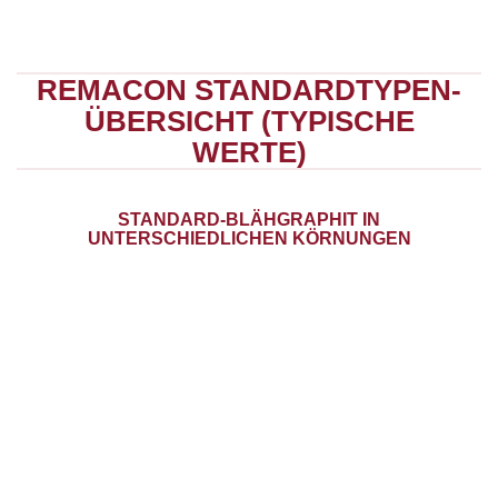
REMACON STANDARDTYPEN-
ÜBERSICHT (TYPISCHE
WERTE)
STANDARD-BLÄHGRAPHIT IN
UNTERSCHIEDLICHEN KÖRNUNGEN
TYPE
STARTTEMPERATUR
E
-
-
BLG 250 T
ca. 200°C
BLG 150L
ca. 180°C
BLG 90 L
ca. 180°C