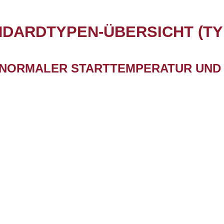
DARDTYPEN-ÜBERSICHT (TY
 NORMALER STARTTEMPERATUR UND
STARTTEMPERATUR
EXPANSION
-
-
ca. 200°C
> 200 cm³/g
ca. 180°C
> 400 cm³/g