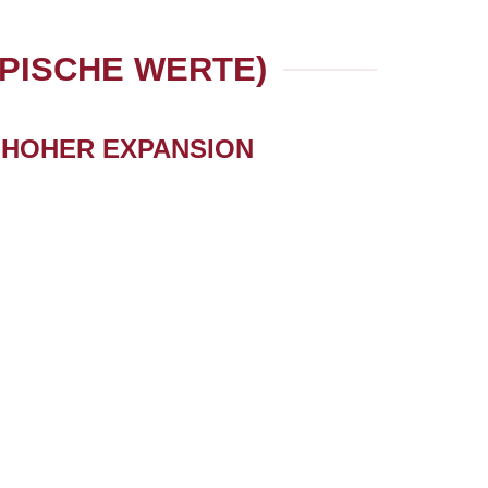
PISCHE WERTE)
 HOHER EXPANSION
KORN-VERTEILUNG
-
80% > 250 µm
80% > 300 µm