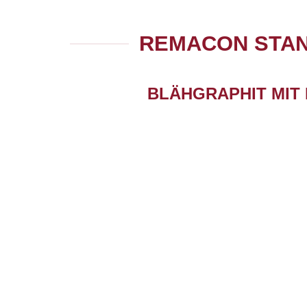
REMACON STAN
BLÄHGRAPHIT MIT
TYPE
-
BLG 250 T
BLG 300 TS