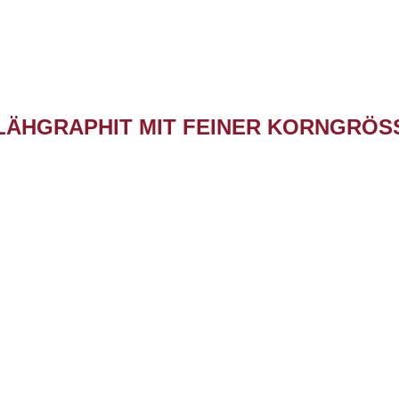
LÄHGRAPHIT MIT FEINER KORNGRÖSS
STARTTEMPERATUR
EXPANSION
-
-
ca. 200°C
> 40 cm³/g