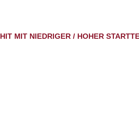
IT MIT NIEDRIGER / HOHER START
STARTTEMPERATUR
EXPANSION
-
-
ca. 140 - 160°C
> 200 cm³/g
ca. 230°C
> 100 cm³/g
ca. 270°C
> 200 cm³/g